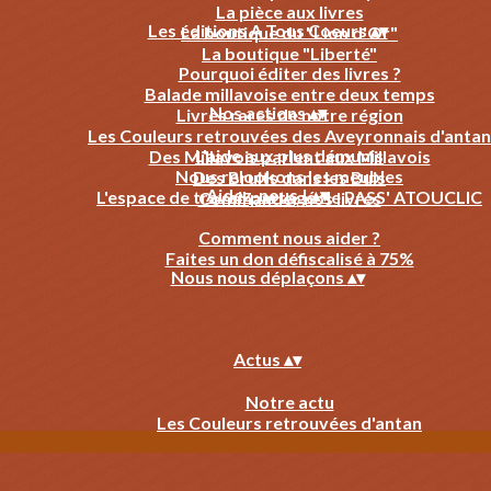
La pièce aux livres
Les éditions A Tous Coeurs
▴
▾
La boutique du "Lion d'Or"
La boutique "Liberté"
Pourquoi éditer des livres ?
Balade millavoise entre deux temps
Nos actions
▴
▾
Livres rares de notre région
Les Couleurs retrouvées des Aveyronnais d'antan
L'aide aux plus démunis
Des Millavois parlent aux Millavois
Nous relookons les meubles
Des Bruits dans les Buis
Aidez-nous !
▴
▾
L'espace de travail partagé : le PASS' ATOUCLIC
Commander nos livres
Comment nous aider ?
Faites un don défiscalisé à 75%
Nous nous déplaçons
▴
▾
Actus
▴
▾
Notre actu
Les Couleurs retrouvées d'antan