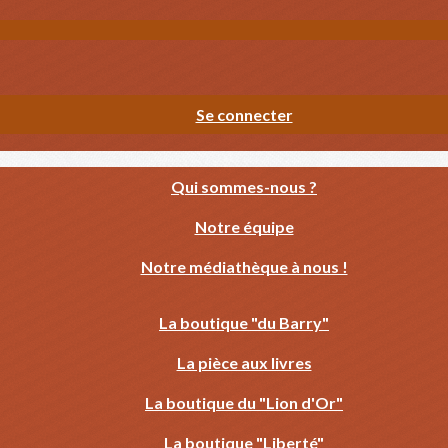
Se connecter
Qui sommes-nous ?
Notre équipe
Notre médiathèque à nous !
La boutique "du Barry"
La pièce aux livres
La boutique du "Lion d'Or"
La boutique "Liberté"