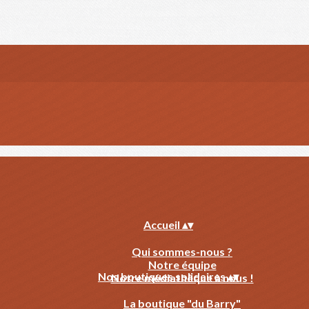
Accueil
▴
▾
Qui sommes-nous ?
Notre équipe
Nos boutiques solidaires
▴
▾
Notre médiathèque à nous !
La boutique "du Barry"