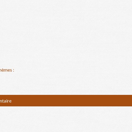
hèmes :
ntaire