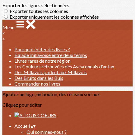
Exporter les lignes sélectionnées
Exporter toutes les colonnes
Exporter uniquement les colonnes affichées
Menu
<
>
Pourquoi éditer des livres ?
Balade millavoise entre deux temps
Livres rares de notre région
Les Couleurs retrouvées des Aveyronnais d'antan
Des Millavois parlent aux Millavois
Des Bruits dans les Buis
Commander nos livres
Ajoutez un logo, un bouton, des réseaux sociaux
Cliquez pour éditer
Accueil
▴
▾
Qui sommes-nous ?