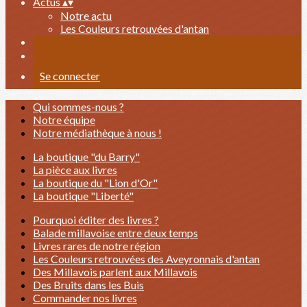
Actus
▴
▾
Notre actu
Les Couleurs retrouvées d'antan
Se connecter
Qui sommes-nous ?
Notre équipe
Notre médiathèque à nous !
La boutique "du Barry"
La pièce aux livres
La boutique du "Lion d'Or"
La boutique "Liberté"
Pourquoi éditer des livres ?
Balade millavoise entre deux temps
Livres rares de notre région
Les Couleurs retrouvées des Aveyronnais d'antan
Des Millavois parlent aux Millavois
Des Bruits dans les Buis
Commander nos livres