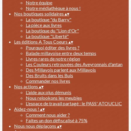
Notre équipe
Notre médiathèque à nous !
Nos boutiques solidaires
▴
▾
La boutique "du Barry"
La pièce aux livres
La boutique du "Lion d'Or"
La boutique "Liberté"
Les éditions A Tous Coeurs
▴
▾
Pourquoi éditer des livres ?
Balade millavoise entre deux temps
Livres rares de notre région
Les Couleurs retrouvées des Aveyronnais d'antan
Des Millavois parlent aux Millavois
Des Bruits dans les Buis
Commander nos livres
Nos actions
▴
▾
L'aide aux plus démunis
Nous relookons les meubles
L'espace de travail partagé : le PASS' ATOUCLIC
Aidez-nous !
▴
▾
Comment nous aider ?
Faites un don défiscalisé à 75%
Nous nous déplaçons
▴
▾