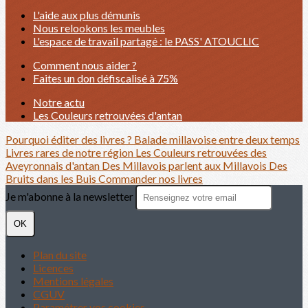
L'aide aux plus démunis
Nous relookons les meubles
L'espace de travail partagé : le PASS' ATOUCLIC
Comment nous aider ?
Faites un don défiscalisé à 75%
Notre actu
Les Couleurs retrouvées d'antan
Pourquoi éditer des livres ?
Balade millavoise entre deux temps
Livres rares de notre région
Les Couleurs retrouvées des
Aveyronnais d'antan
Des Millavois parlent aux Millavois
Des
Bruits dans les Buis
Commander nos livres
Je m'abonne à la newsletter
OK
Plan du site
Licences
Mentions légales
CGUV
Paramétrer vos cookies