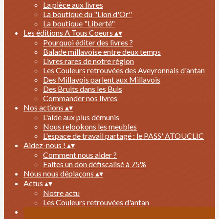
La pièce aux livres
La boutique du "Lion d'Or"
La boutique "Liberté"
Les éditions A Tous Coeurs
▴
▾
Pourquoi éditer des livres ?
Balade millavoise entre deux temps
Livres rares de notre région
Les Couleurs retrouvées des Aveyronnais d'antan
Des Millavois parlent aux Millavois
Des Bruits dans les Buis
Commander nos livres
Nos actions
▴
▾
L'aide aux plus démunis
Nous relookons les meubles
L'espace de travail partagé : le PASS' ATOUCLIC
Aidez-nous !
▴
▾
Comment nous aider ?
Faites un don défiscalisé à 75%
Nous nous déplaçons
▴
▾
Actus
▴
▾
Notre actu
Les Couleurs retrouvées d'antan