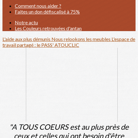
Comment nous aider ?
Faites un don défiscalisé à 75%
Notre actu
Les Couleurs retrouvées d'antan
L'aide aux plus démunis
Nous relookons les meubles
L'espace de
travail partagé : le PASS' ATOUCLIC
"
A T
OUS COEURS est au plus près de
ceux et celles qui ont besoin d'être