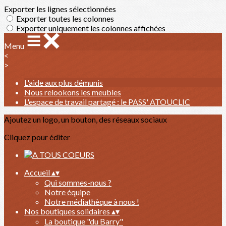
Exporter les lignes sélectionnées
Exporter toutes les colonnes
Exporter uniquement les colonnes affichées
Menu
<
>
L'aide aux plus démunis
Nous relookons les meubles
L'espace de travail partagé : le PASS' ATOUCLIC
Ajoutez un logo, un bouton, des réseaux sociaux
Cliquez pour éditer
Accueil
▴
▾
Qui sommes-nous ?
Notre équipe
Notre médiathèque à nous !
Nos boutiques solidaires
▴
▾
La boutique "du Barry"