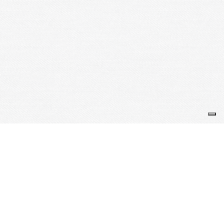
Je m'abonne à la newsletter
OK
Plan du site
Licences
Mentions légales
CGUV
Paramétrer vos cookies