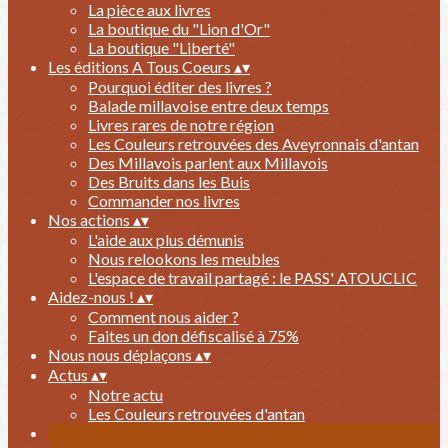
La pièce aux livres
La boutique du "Lion d'Or"
La boutique "Liberté"
Les éditions A Tous Coeurs
▴
▾
Pourquoi éditer des livres ?
Balade millavoise entre deux temps
Livres rares de notre région
Les Couleurs retrouvées des Aveyronnais d'antan
Des Millavois parlent aux Millavois
Des Bruits dans les Buis
Commander nos livres
Nos actions
▴
▾
L'aide aux plus démunis
Nous relookons les meubles
L'espace de travail partagé : le PASS' ATOUCLIC
Aidez-nous !
▴
▾
Comment nous aider ?
Faites un don défiscalisé à 75%
Nous nous déplaçons
▴
▾
Actus
▴
▾
Notre actu
Les Couleurs retrouvées d'antan