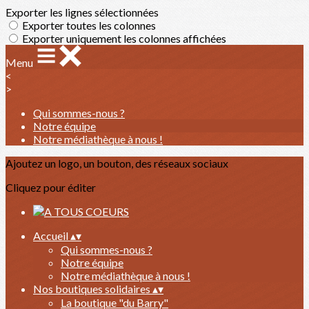
Exporter les lignes sélectionnées
Exporter toutes les colonnes
Exporter uniquement les colonnes affichées
Menu
<
>
Qui sommes-nous ?
Notre équipe
Notre médiathèque à nous !
Ajoutez un logo, un bouton, des réseaux sociaux
Cliquez pour éditer
Accueil
▴
▾
Qui sommes-nous ?
Notre équipe
Notre médiathèque à nous !
Nos boutiques solidaires
▴
▾
La boutique "du Barry"