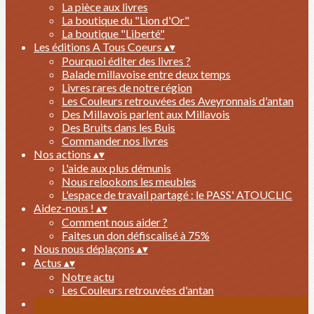
La pièce aux livres
La boutique du "Lion d'Or"
La boutique "Liberté"
Les éditions A Tous Coeurs
▴
▾
Pourquoi éditer des livres ?
Balade millavoise entre deux temps
Livres rares de notre région
Les Couleurs retrouvées des Aveyronnais d'antan
Des Millavois parlent aux Millavois
Des Bruits dans les Buis
Commander nos livres
Nos actions
▴
▾
L'aide aux plus démunis
Nous relookons les meubles
L'espace de travail partagé : le PASS' ATOUCLIC
Aidez-nous !
▴
▾
Comment nous aider ?
Faites un don défiscalisé à 75%
Nous nous déplaçons
▴
▾
Actus
▴
▾
Notre actu
Les Couleurs retrouvées d'antan