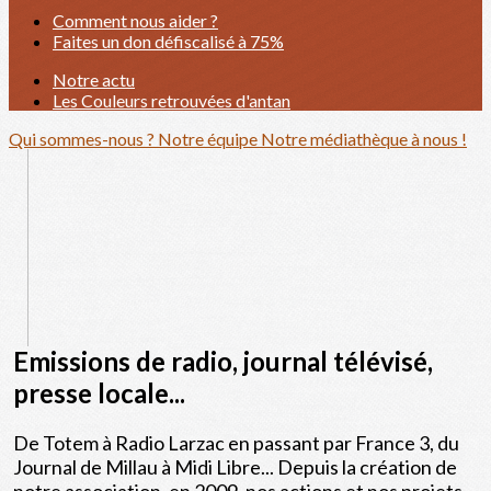
Comment nous aider ?
Faites un don défiscalisé à 75%
Notre actu
Les Couleurs retrouvées d'antan
Qui sommes-nous ?
Notre équipe
Notre médiathèque à nous !
Emissions de radio, journal télévisé,
presse locale...
De Totem à Radio Larzac en passant par France 3, du
Journal de Millau à Midi Libre... Depuis la création de
notre association, en 2009, nos actions et nos projets