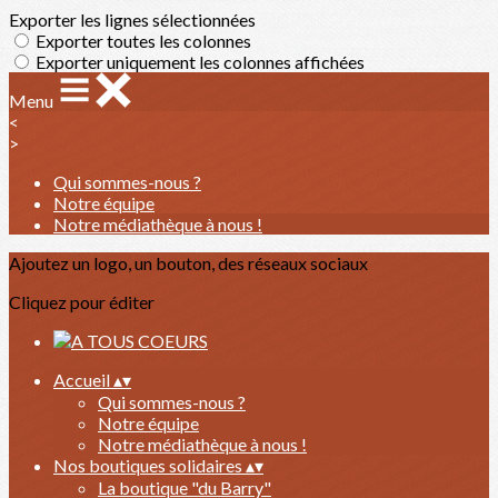
Exporter les lignes sélectionnées
Exporter toutes les colonnes
Exporter uniquement les colonnes affichées
Menu
<
>
Qui sommes-nous ?
Notre équipe
Notre médiathèque à nous !
Ajoutez un logo, un bouton, des réseaux sociaux
Cliquez pour éditer
Accueil
▴
▾
Qui sommes-nous ?
Notre équipe
Notre médiathèque à nous !
Nos boutiques solidaires
▴
▾
La boutique "du Barry"