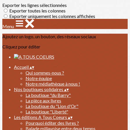
Exporter les lignes sélectionnées
Exporter toutes les colonnes
Exporter uniquement les colonnes affichées
Menu
Ajoutez un logo, un bouton, des réseaux sociaux
Cliquez pour éditer
Accueil
▴
▾
Qui sommes-nous ?
Notre équipe
Notre médiathèque à nous !
Nos boutiques solidaires
▴
▾
La boutique "du Barry"
La pièce aux livres
La boutique du "Lion d'Or"
La boutique "Liberté"
Les éditions A Tous Coeurs
▴
▾
Pourquoi éditer des livres ?
Balade millavoise entre deux temps