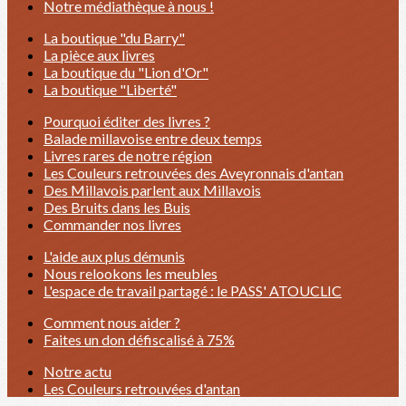
Notre médiathèque à nous !
La boutique "du Barry"
La pièce aux livres
La boutique du "Lion d'Or"
La boutique "Liberté"
Pourquoi éditer des livres ?
Balade millavoise entre deux temps
Livres rares de notre région
Les Couleurs retrouvées des Aveyronnais d'antan
Des Millavois parlent aux Millavois
Des Bruits dans les Buis
Commander nos livres
L'aide aux plus démunis
Nous relookons les meubles
L'espace de travail partagé : le PASS' ATOUCLIC
Comment nous aider ?
Faites un don défiscalisé à 75%
Notre actu
Les Couleurs retrouvées d'antan