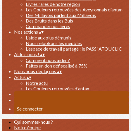
Livres rares de notre région
Les Couleurs retrouvées des Aveyronnais d'antan
Des Millavois parlent aux Millavois
Des Bruits dans les Buis
Commander nos livres
Nos actions
▴
▾
L'aide aux plus démunis
Nous relookons les meubles
L'espace de travail partagé : le PASS' ATOUCLIC
Aidez-nous !
▴
▾
Comment nous aider ?
Faites un don défiscalisé à 75%
Nous nous déplaçons
▴
▾
Actus
▴
▾
Notre actu
Les Couleurs retrouvées d'antan
Se connecter
Qui sommes-nous ?
Notre équipe