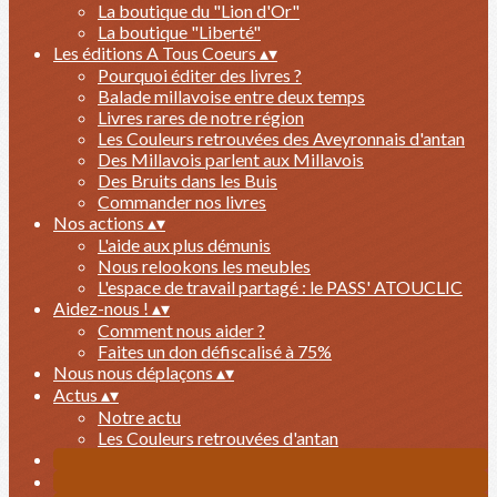
La boutique du "Lion d'Or"
La boutique "Liberté"
Les éditions A Tous Coeurs
▴
▾
Pourquoi éditer des livres ?
Balade millavoise entre deux temps
Livres rares de notre région
Les Couleurs retrouvées des Aveyronnais d'antan
Des Millavois parlent aux Millavois
Des Bruits dans les Buis
Commander nos livres
Nos actions
▴
▾
L'aide aux plus démunis
Nous relookons les meubles
L'espace de travail partagé : le PASS' ATOUCLIC
Aidez-nous !
▴
▾
Comment nous aider ?
Faites un don défiscalisé à 75%
Nous nous déplaçons
▴
▾
Actus
▴
▾
Notre actu
Les Couleurs retrouvées d'antan