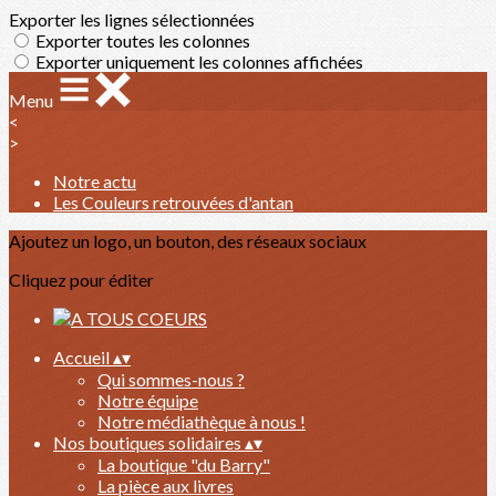
Exporter les lignes sélectionnées
Exporter toutes les colonnes
Exporter uniquement les colonnes affichées
Menu
<
>
Notre actu
Les Couleurs retrouvées d'antan
Ajoutez un logo, un bouton, des réseaux sociaux
Cliquez pour éditer
Accueil
▴
▾
Qui sommes-nous ?
Notre équipe
Notre médiathèque à nous !
Nos boutiques solidaires
▴
▾
La boutique "du Barry"
La pièce aux livres