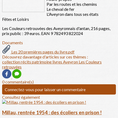
Par les routes et les chemins
Le cheval de fer
L'Aveyron dans tous ses états
Fêtes et Loisirs
Les Couleurs retrouvées des Aveyronnais d'antan, 216 pages,
prix public : 39 euros. EAN 9 782493 822024
Documents
Les 20 premières pages du livre.pdf
Découvrez davantage d'articles sur ces thèmes :
collection
récits
patrimoine
livres
Aveyron
Les Couleurs
retrouvées
0 commentaire(s)
Connectez-vous pour laisser un commentaire
Consultez également
Millau, rentrée 1954 : des écoliers en prison !