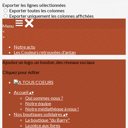
Exporter les lignes sélectionnées
Exporter toutes les colonnes
Exporter uniquement les colonnes affichées
Menu
<
>
Notre actu
Les Couleurs retrouvées d'antan
Ajoutez un logo, un bouton, des réseaux sociaux
Cliquez pour éditer
Accueil
▴
▾
Qui sommes-nous ?
Notre équipe
Notre médiathèque à nous !
Nos boutiques solidaires
▴
▾
La boutique "du Barry"
La pièce aux livres