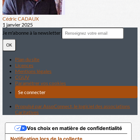
Cédric CADAUX
1 janvier 2025
Je m'abonne à la newsletter
OK
Plan du site
Licences
Mentions légales
CGUV
Paramétrer vos cookies
Se connecter
Propulsé par AssoConnect, le logiciel des associations
Caritatives
Vos choix en matière de confidentialité
Notification lors de la collecte