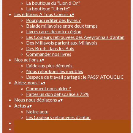
La boutique du "Lion d'Or"
La boutique "Liberté"
Les éditions A Tous Coeurs
▴
▾
Pourquoi éditer des livres ?
Balade millavoise entre deux temps
Livres rares de notre région
Les Couleurs retrouvées des Aveyronnais d'antan
Des Millavois parlent aux Millavois
Des Bruits dans les Buis
Commander nos livres
Nos actions
▴
▾
L'aide aux plus démunis
Nous relookons les meubles
L'espace de travail partagé : le PASS' ATOUCLIC
Aidez-nous !
▴
▾
Comment nous aider ?
Faites un don défiscalisé à 75%
Nous nous déplaçons
▴
▾
Actus
▴
▾
Notre actu
Les Couleurs retrouvées d'antan